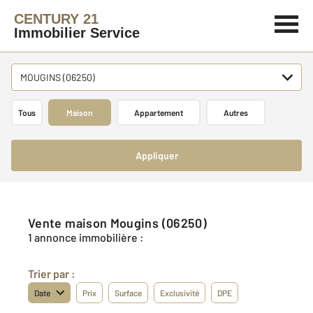
CENTURY 21
Immobilier Service
MOUGINS (06250)
Tous
Maison
Appartement
Autres
Appliquer
Vente maison Mougins (06250)
1 annonce immobilière :
Trier par :
Date
Prix
Surface
Exclusivité
DPE