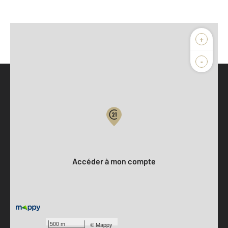
+
-
Parlons de vous, parlons biens
Votre compte :
Accéder à mon compte
500 m
©
Mappy