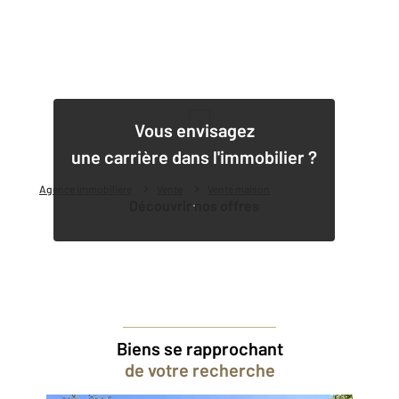
1
Vous envisagez
une carrière dans l'immobilier ?
Agence immobilière
Vente
Vente maison
Découvrir nos offres
Biens se rapprochant
de votre recherche