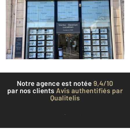
CENTURY 21 Immobilier Service
2 boulevard d'Alsace
CANNES - 06400
Envoyer un message
Téléphoner à l'agence
Notre agence est notée
9,4/10
par nos clients
Avis authentifiés par
Qualitelis
Voir tous les avis clients