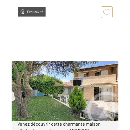
Exclusivité
MOUGINS 06
2
111,13 m
, 4 pièces
Ref : 63397
Maison à vendre
525 000 €
Visiter le site dédié
Venez découvrir cette charmante maison