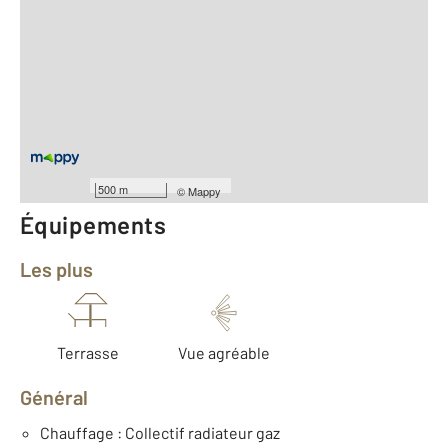
2
Surface totale : 64,1 m
2
Surface habitable : 64,1 m
Type d'appartement : F3
ème
Étage : 5
Nombre de pièces : 3
[Voir le détail]
Type de construction : Traditionnelle
500 m
©
Mappy
Équipements
Les plus
Terrasse
Vue agréable
Général
Chauffage : Collectif radiateur gaz