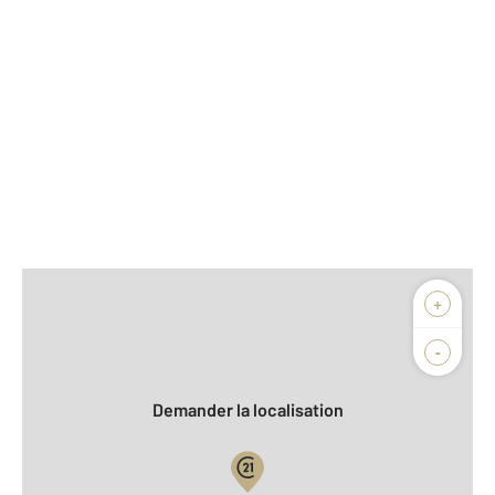
Afficher sur la carte :
+
Agence
Biens vendus
-
Demander la localisation
Vue globale