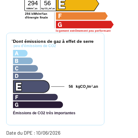
294
56
2
2
kg CO
/m
.an
kWh/m
.an
2
294 kWh/m²/an
d'énergie finale
logement extrêmement peu performant
Dont émissions de gaz à effet de serre
*
peu d'émissions de CO2
56
kgCO
/m
.an
2
2
Émissions de CO2 très importantes
Date du DPE : 10/06/2026